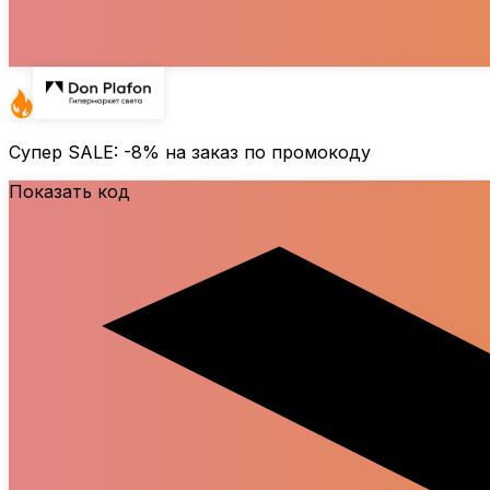
Супер SALE:
-8%
на заказ по промокоду
Показать код