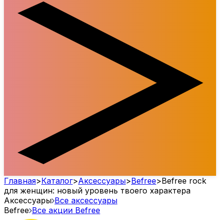
Главная
>
Каталог
>
Аксессуары
>
Befree
>
Befree rock
для женщин: новый уровень твоего характера
Аксессуары
Все аксессуары
Befree
Все акции
Befree