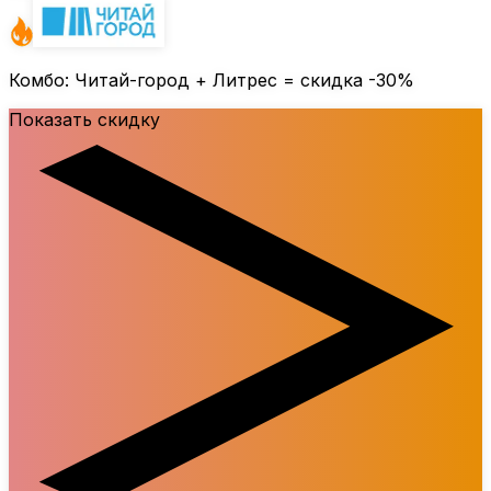
Комбо: Читай-город + Литрес = скидка
-30%
Показать скидку