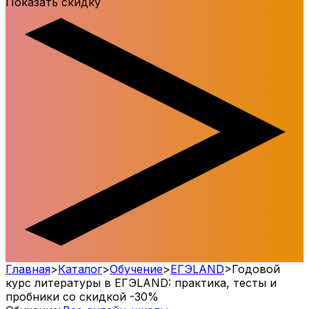
Показать скидку
Главная
>
Каталог
>
Обучение
>
ЕГЭLAND
>
Годовой
курс литературы в ЕГЭLAND: практика, тесты и
пробники со скидкой -30%