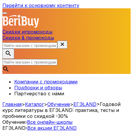
Перейти к основному контенту
Скидки и
промокоды
Скидки & промокоды
Компании с промокодами
Подборки и обзоры
Партнерство с нами
Главная
>
Каталог
>
Обучение
>
ЕГЭLAND
>
Годовой
курс литературы в ЕГЭLAND: практика, тесты и
пробники со скидкой -30%
Обучение
Все онлайн-школы
ЕГЭLAND
Все акции
ЕГЭLAND