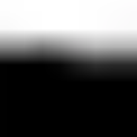
До -30% на игру с ролевым сюжетом и быстрыми
серверами: вознаграждения каждый час!
Каждый игрок GTA 5-RP не только будет
наслаждаться быстрым и качественным игровым
процессом, но и получает уникальную возможность
ежечасно участвовать в серверных мероприятиях с
солидными вознаграждениями!
Подробнее
Супер-бонус! Забирай скидку до -30% при
регистрации в игре Grand-RP
Получи уникальную скидку до 30% на GTA 5-RP:
вас ждет ролевая игра, где одновременно играют
до 2000 пользователей, огромный выбор
организаций, профессий, автомобилей - просто
регистрируйтесь, скачивайте лаунчер и
присоединяйтесь!
Подробнее