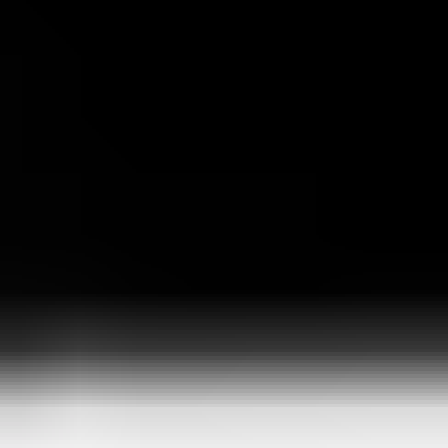
15+ различных мероприятий: соревнуйся,
выигрывай, получай награды
Опереди других игроков в 15 различных
мероприятиях в GTA 5-RP и стань абсолютным
победителем!
Подробнее
До -24% на онлайн-игру с максимальной скоростью
процесса
Благодаря 4 мощным серверам даже в самые
динамичные моменты игры у вас не будет
наблюдаться торможений и зависаний:
наслаждайтесь GTA 5-RP на максимум!
Подробнее
Максимум реалистичности: выбирай свою игровую
фракцию уже сегодня!