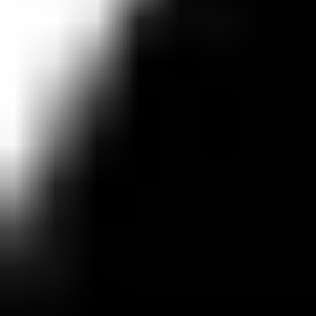
Представьте мир, где вы можете стать кем угодно:
от простого рабочего до важного бизнесмена, и
вам доступна абсолютно любая роль, профессия и
сфера занятости. Оцените новый современный
проект Grand RP – открытый игровой мир с ролевой
составляющей. Создавай своего персонажа и стань
частью комьюнити уже сейчас!
О проекте
Игра предлагает огромный цифровой мир на базе
платформы GTA 5, где все основные действия
проходят в городе Лос-Сантос с населением более
1 000 игровых персонажей. Любой желающий
может создать своего персонажа с уникальной
внешностью, организовать собственный бизнес,
торговать, строить отношения и заводить семьи, и
т.д.