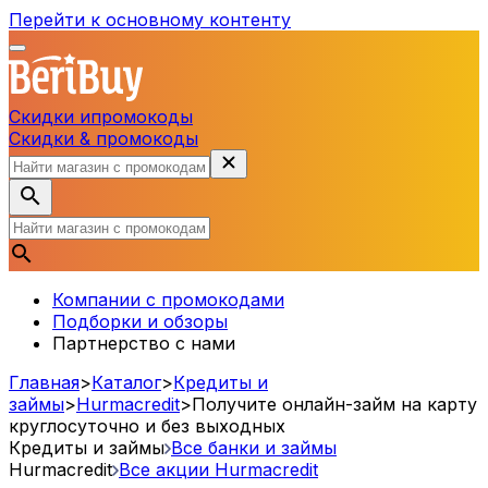
Перейти к основному контенту
Скидки и
промокоды
Скидки & промокоды
Компании с промокодами
Подборки и обзоры
Партнерство с нами
Главная
>
Каталог
>
Кредиты и
займы
>
Hurmacredit
>
Получите онлайн-займ на карту
круглосуточно и без выходных
Кредиты и займы
Все банки и займы
Hurmacredit
Все акции
Hurmacredit