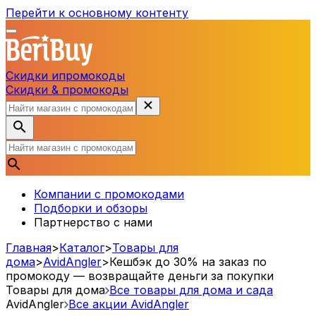
Перейти к основному контенту
Скидки и
промокоды
Скидки & промокоды
Компании с промокодами
Подборки и обзоры
Партнерство с нами
Главная
>
Каталог
>
Товары для
дома
>
AvidAngler
>
Кешбэк до 30% на заказ по
промокоду — возвращайте деньги за покупки
Товары для дома
Все товары для дома и сада
AvidAngler
Все акции
AvidAngler