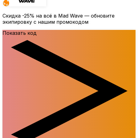
Скидка
-25%
на всё в Mad Wave — обновите
экипировку с нашим промокодом
Показать код