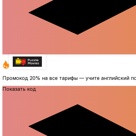
Промокод
20%
на все тарифы — учите английский 
Показать код