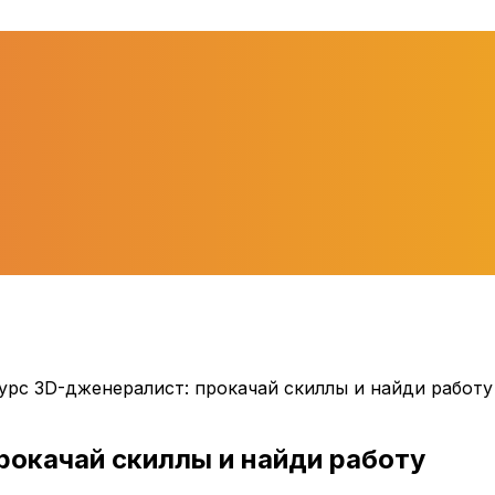
урс 3D-дженералист: прокачай скиллы и найди работу
рокачай скиллы и найди работу