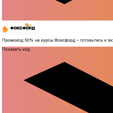
Промокод
50%
на курсы Фоксфорд – готовьтесь к э
Показать код