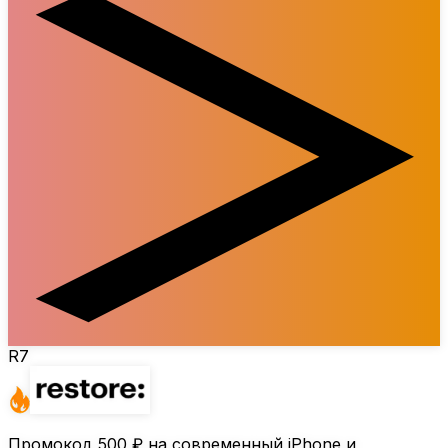
R7
Промокод
500 ₽
на современный iPhone и