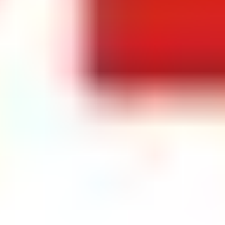
Компания
Все компании
Статьи
Информация
Пользовательское соглашение
Политика конфиденциальности
Партнерство с нами
Размещение промокодов с сайта BeriBuy.ru на
сторонних ресурсах допускается только с
письменного согласия правообладателя. BeriBuy
является бесплатным информационным сервисом и
не взимает плату с пользователей. Вся размещённая
на BeriBuy.ru информация носит справочный
характер и не является публичной офертой (ст. 435,