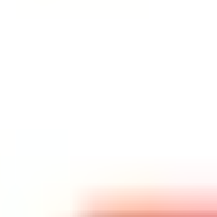
бесплатно — отличный способ порадовать себя без
лишних хлопот.
Подробнее
Супер SALE! Скидка -15% почти на ВСЁ
Скидка по промокоду распространяется на всё,
кроме акционных товаров - успейте оформить
заказ
Подробнее
Советы от кондитера - Бесплатно
Изучите советы перед покупкой кондитерских
изделий
Подробнее
Новинки кондитерских изделий
Подробнее
Подробнее