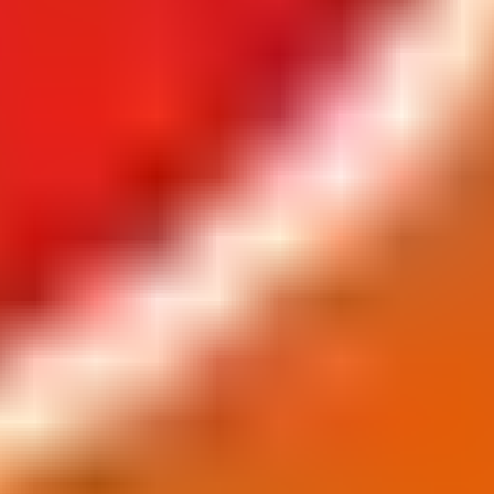
В онлайн-магазине при покупке сладких изделий
можно использовать особый купон на скидку – так
называемый промокод. Подобрать как промокод на
первый заказ, так и купон для повторных покупок
удобно при помощи сервиса БериБай. Список
актуальных промокодов всегда будет под рукой,
если взять сайт БериБай на заметку!
Реклама. Информация о рекламодателе по ссылке в
карточке акции.
Завершенные промокоды на
скидку в Хлебпром
Скидки до 30% на кондитерские изделия
Хлебпром дарит возможность сладко порадовать
себя и близких — кондитерские изделия со скидкой
до 30%! В ассортименте вас ждут вкусные торты,
пирожные, печенье и другие угощения. Акция
распространяется на широкий выбор продукции,