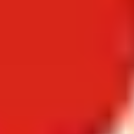
качественную продукцию, организация с 2015 года
неизменно занимает свое место в топ-100
крупнейших кондитерских производителей в мире.
Регулярно производитель проводит акции и
распродажи.
Каталог довольно широк:
Торты и маффины
Здоровое питание, перекусы и хлебцы
Пряники, вафли
Пирожные, печенье, донаты
Промокод Хлебпром – покупайте
выгодно