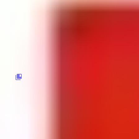
- 15% Корпоративным клиентам
Для корпоративных клиентов продукция на
специальных условиях
Подробнее
Главная
>
Каталог
>
Еда
>
Хлебпром
Все категории с промокодами
Обучение
Кредиты и займы
Еда
Путешествия
Одежда и обувь
Детские товары
Аксессуары