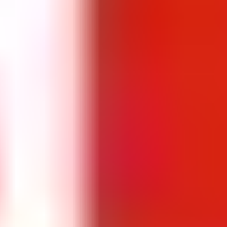
Цветы и подарки
Техника и электроника
Красота и здоровье
Товары для дома
Автотовары и инструменты
Спорт
Зоотовары
Игры
Книги и хобби
Онлайн сервисы
© 2018–2026 BeriBuy