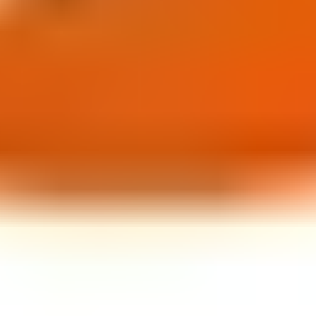
поэтому легко подобрать десерты на каждый день
или для праздника. Заказывайте любимые сладости
выгоднее прямо сейчас и наслаждайтесь качеством
от проверенного производителя. Спешите
воспользоваться предложением, пока действует
скидка!
Подробнее
Любимые сладости прямо к двери — доставка от
Хлебпром бесплатно от 900 ₽
Выбирая сладости для праздника или
повседневного чаепития, многие отдают
предпочтение проверенным производителям.
Хлебпром уже более 40 лет создает десерты,
любимые по всей России. Производственные
площадки оснащены современным оборудованием,
а ассортимент регулярно обновляется. Компания
предлагает удобный онлайн-заказ и чёткую систему
логистики. При оформлении заказа от 900 рублей
доставка по Москве и МО осуществляется