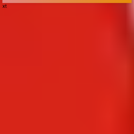
xt
Хлебпром: интернет-магазин
кондитерских изделий
Кондитерская продукция приобретается
практически в каждой семье. Вкусные пончики или
диетические слайсы от фирмы Хлебпром – находка
для многих, ведь их можно заказать с доставкой на
дом.
История маркета
Компания Хлебпром открыта в 1982 году, выпуская
сразу 9 брендов кондитерского рынка (среди них –
Усладов, Mirel, Jr. Corner и др.). Поставляя