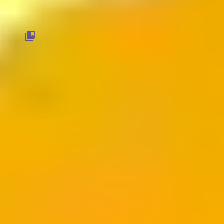
Все категории с промокодами
Обучение
Кредиты и займы
Еда
Путешествия
Одежда и обувь
Показать все
Магазин временно не активен, уведомите меня как
появятся промокоды у этого магазина
Найти другой магазин