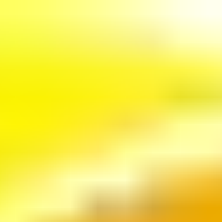
Перейти к основному контенту
Скидки и
промокоды
Скидки & промокоды
Компании с промокодами
Подборки и обзоры
Партнерство с нами
Главная
>
Каталог
>
Еда
>
Хлебпром
Промокоды Хлебпром | Август
2026